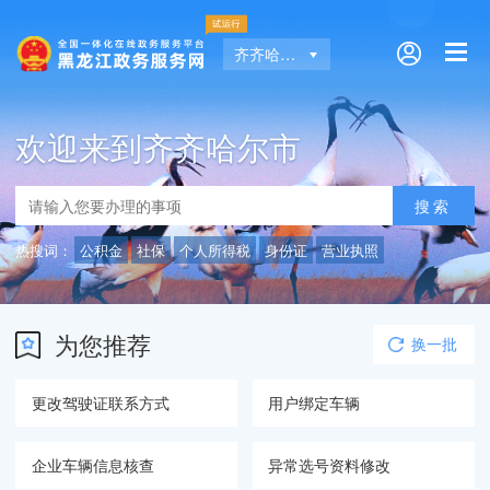
齐齐哈尔市
欢迎来到齐齐哈尔市
热搜词：
公积金
社保
个人所得税
身份证
营业执照
为您推荐
换一批
更改驾驶证联系方式
用户绑定车辆
企业车辆信息核查
异常选号资料修改