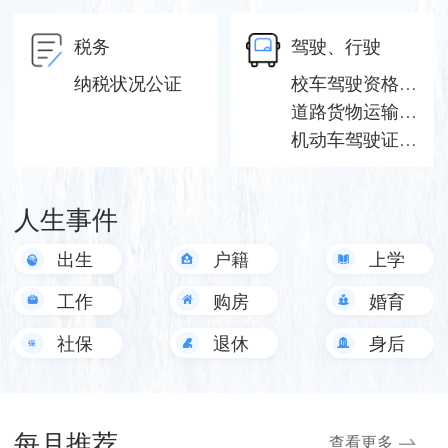
税务
驾驶、行驶
纳税状况公证
校车驾驶资格许可（设区的市级权限）
道路货物运输驾驶员从业资格证补发
机动车驾驶证公证
人生事件
出生
户籍
上学
工作
购房
婚育
社保
退休
身后
事
每月推荐
查看更多